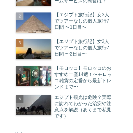
ームサービスの朝食は？
【エジプト旅行記】女3人
でツアーなしの個人旅行7
日間 〜1日目〜
【エジプト旅行記】女3人
でツアーなしの個人旅行7
日間 〜2日目〜
【モロッコ】モロッコのお
すすめ土産14選！〜モロッ
コ雑貨の定番から最新トレ
ンドまで〜
エジプト観光は危険？実際
に訪れてわかった治安や注
意点を解説（あくまで私見
です）