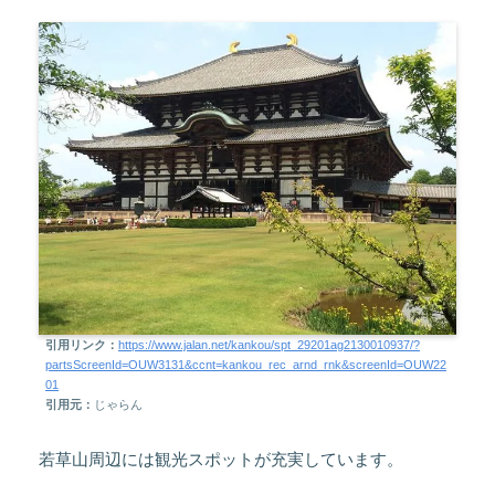
引用リンク：
https://www.jalan.net/kankou/spt_29201ag2130010937/?
partsScreenId=OUW3131&ccnt=kankou_rec_arnd_rnk&screenId=OUW22
01
引用元：
じゃらん
若草山周辺には観光スポットが充実しています。