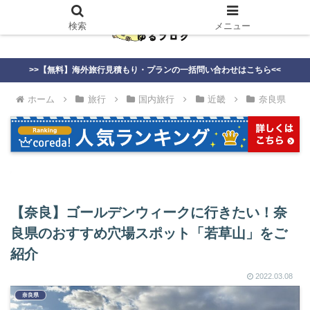
検索
メニュー
>>【無料】海外旅行見積もり・プランの一括問い合わせはこちら<<
ホーム
旅行
国内旅行
近畿
奈良県
【奈良】ゴールデンウィークに行きたい！奈
良県のおすすめ穴場スポット「若草山」をご
紹介
2022.03.08
奈良県