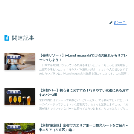
むーこ
関連記事
【長崎リゾート】i+Land nagasakiで日頃の疲れからリフレ
長崎県
ッシュしよう！
「日本で海外旅行に行っている気分を味わいたい」「ちょっと現実離れし
た空間を味わいたい」「海＆スパ＆温泉大好き！」という人にぜひおすす
めしたいプランは、i+Land nagasakiで数日を過ごすことです。この記事で
はi+Land nagasakiの魅力や楽しみ方をご紹介します！
【京都/バー】初心者におすすめ！行きやすい京都にあるおす
京都府
すめバー3選
京都市内にはオシャレで素敵なバーがいっぱい。でも初めて行くには、バ
ーのイメージって少しオトナな雰囲気で、ちょっと緊張しますよね。「お
酒が好きでオシャレなバーへは行ってみたいけれど、ちょっと入りづら
い…。」「一見さんお断りって言われないかな！？」そんな不安を抱えて
バーを敬遠してしまっている方はいませんか。初心者でも行けるバーっ
て、実は京都市に沢山あるんです。この記事では、気軽にバーに行ってみ
【京都/左京区】京都市のエリア別一日観光ルートをご紹介～
たいお酒大好き女子へ【初心者でも行きやすい京都のおすすめバー】をご
京都府
紹介します。
東エリア（左京区）編～