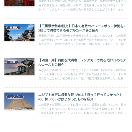
京都市はエリア別に分けて観光すると効率的です。京都市の中でも東に位
置する左京区は、寺院が多いエリア。歴史を感じられるだけでなく、フォ
トジェニックなスポットや京都の食べ物を楽しむことができます。そんな
左京区で寺院巡りをする1日観光ルートをご紹介します！
【三重県伊勢市/観光】日本で有数のパワースポット伊勢を2
三重県
泊3日で満喫できるモデルコースをご紹介
三重県伊勢市には伊勢神宮や夫婦岩など多くの魅力があります！この記事
では伊勢市のパワースポットである伊勢神宮や夫婦岩だけでなく、その他
観光スポットやおすすめグルメを2泊3日で回りきるモデルルートをご紹介
します！
【四国一周】四国を大満喫！レンタカーで周る2泊3日のモデ
四国
ルコースをご紹介！
みなさんは四国に行ったことはありますか？四国には意外と多くの観光ス
ポットと美味しいグルメがあるんです！今回ご紹介するルートは、まだ四
国に行ったことない初心者さんや、短い日数で四国を全制覇したい欲張り
さんにおすすめです。ぜひ最後まで読んでみてください！
エジプト旅行に必要な持ち物は？持って行ってよかったも
エジプト
の、持っていけばよかったものを紹介！
この記事では実際にエジプトに行ってみて、必要だと感じたものや、持っ
て行ってよかったもの、持っていけばよかったものを紹介していきます。
注意点もあわせて紹介していくので、初めてのエジプト旅行なので何を持
って行ったら良いかわからない方はぜひ参考にしてみてください！