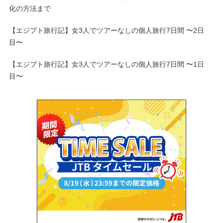
化の方法まで
【エジプト旅行記】女3人でツアーなしの個人旅行7日間 〜2日
目〜
【エジプト旅行記】女3人でツアーなしの個人旅行7日間 〜1日
目〜