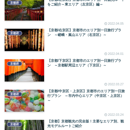
京都府
をご紹介～東エリア（左京区）編～
2022.04.05
【京都/右京区】京都市のエリア別一日旅行プラ
京都府
ン ～嵯峨・嵐山エリア（右京区）～
2022.04.01
【京都/下京区】京都市のエリア別一日旅行プラ
京都府
ン ～京都駅周辺エリア（下京区）～
2022.03.27
【京都/中京区・上京区】京都市のエリア別一日旅
京都府
行プラン ～市内中心エリア（中京区・上京区）
～
2022.03.24
【京都】京都観光の完全版！主要なエリア別、観
京都府
光モデルルートご紹介