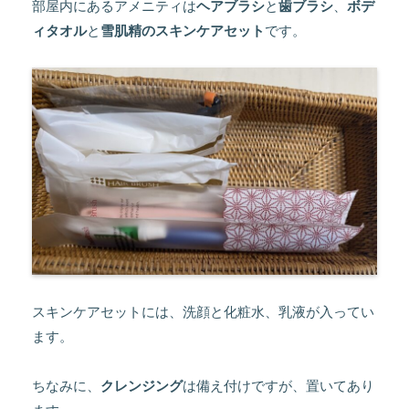
部屋内にあるアメニティは
ヘアブラシ
と
歯ブラシ
、
ボデ
ィタオル
と
雪肌精のスキンケアセット
です。
スキンケアセットには、洗顔と化粧水、乳液が入ってい
ます。
ちなみに、
クレンジング
は備え付けですが、置いてあり