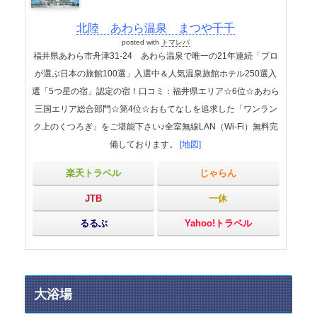
北陸 あわら温泉 まつや千千
posted with
トマレバ
福井県あわら市舟津31-24 あわら温泉で唯一の21年連続「プロ
が選ぶ日本の旅館100選」入選中＆人気温泉旅館ホテル250選入
選「5つ星の宿」認定の宿！口コミ：福井県エリア☆6位☆あわら
三国エリア総合部門☆第4位☆おもてなしを追求した「ワンラン
ク上のくつろぎ」をご堪能下さい♪全室無線LAN（Wi-Fi）無料完
備しております。
[地図]
楽天トラベル
じゃらん
JTB
一休
るるぶ
Yahoo!トラベル
大浴場