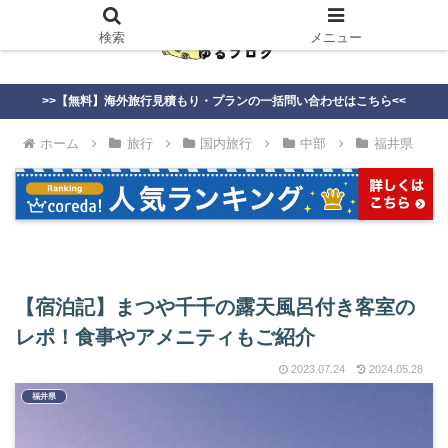
検索
メニュー
>>【無料】海外旅行見積もり・プランの一括問い合わせはこちら<<
ホーム
旅行
国内旅行
中部
福井県
【宿泊記】まつや千千の露天風呂付き客室の
レポ！食事やアメニティもご紹介
2023.07.24
2024.05.28
福井県